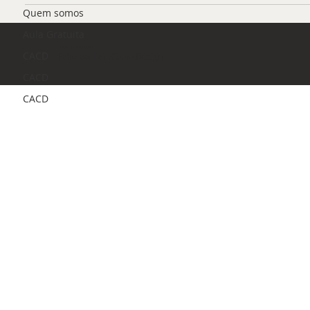
Quem somos
Aula Gratuita
© 2026 | Petit Journal
CACD
Feito por
TemComo Design
CACD
CACD