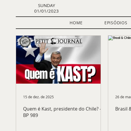
SUNDAY
01/01/2023
HOME
EPISÓDIOS
Todos os posts
Política Internacional
Econ
Quem somos
Aula Gratuita
CACD
15 de dez. de 2025
26 de mar
Quem é Kast, presidente do Chile? -
Brasil 
BP 989