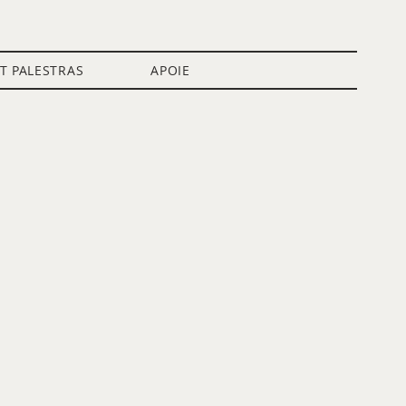
IT PALESTRAS
APOIE
Blog
Petit Cursos
Apoie o Petit!