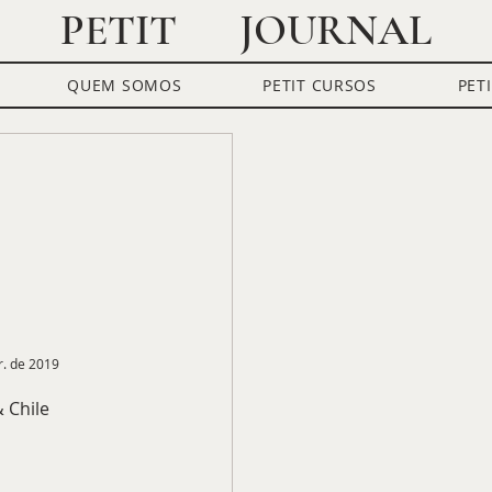
JOURNAL
PETIT
QUEM SOMOS
PETIT CURSOS
PET
omia
Petit Convida
Bate-Papo
Petit Invest
CACD
CACD
. de 2019
& Chile