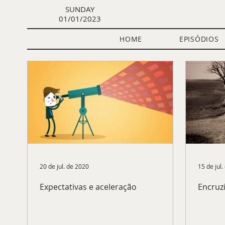
SUNDAY
01/01/2023
HOME
EPISÓDIOS
Todos os posts
Política Internacional
Econ
Quem somos
Aula Gratuita
CACD
20 de jul. de 2020
15 de jul
Expectativas e aceleração
Encruz