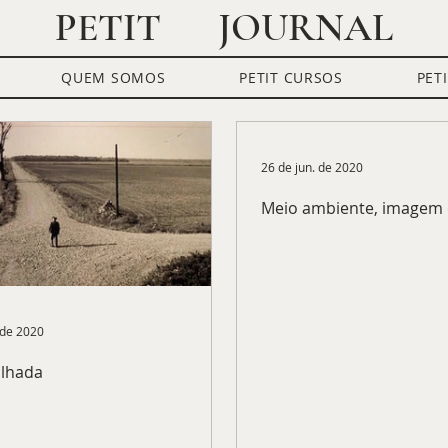
JOURNAL
PETIT
QUEM SOMOS
PETIT CURSOS
PET
omia
Petit Convida
Bate-Papo
Petit Invest
CACD
CACD
26 de jun. de 2020
Meio ambiente, imagem 
. de 2020
ilhada