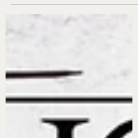
27 de mai.
UE abre as portas para a Ucrânia - BP 1084