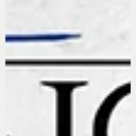
10 de jun.
EUA voltam a atacar o Irã - BP 1092