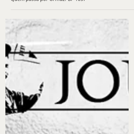
14 de abr.
Quem passa por Ormuz? BP 1057