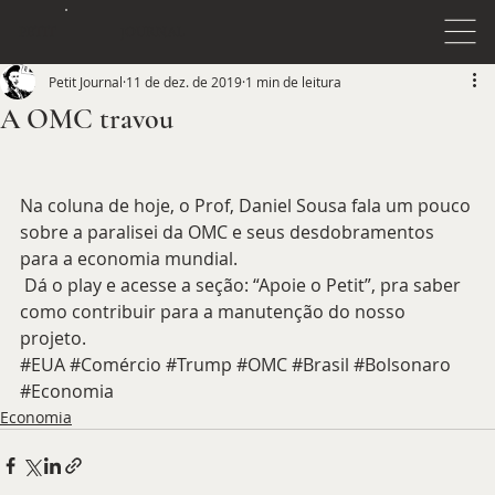
JOURNAL
PETIT
Petit Journal
11 de dez. de 2019
1 min de leitura
A OMC travou
Na coluna de hoje, o Prof, Daniel Sousa fala um pouco 
sobre a paralisei da OMC e seus desdobramentos 
para a economia mundial.
 Dá o play e acesse a seção: “Apoie o Petit”, pra saber 
como contribuir para a manutenção do nosso 
projeto.
#EUA
#Comércio
#Trump
#OMC
#Brasil
#Bolsonaro
#Economia
Economia