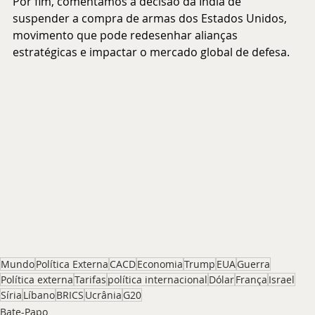
Por fim, comentamos a decisão da Índia de 
suspender a compra de armas dos Estados Unidos, 
movimento que pode redesenhar alianças 
estratégicas e impactar o mercado global de defesa.
Mundo
Política Externa
CACD
Economia
Trump
EUA
Guerra
Política externa
Tarifas
política internacional
Dólar
França
Israel
Síria
Líbano
BRICS
Ucrânia
G20
Bate-Papo