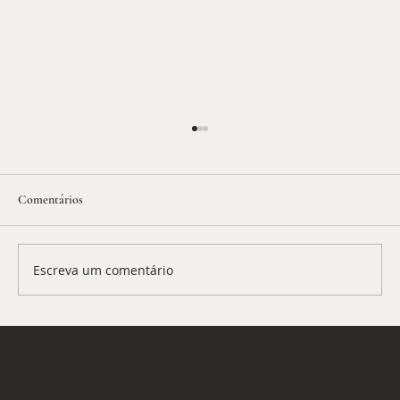
Comentários
Escreva um comentário
BP Extra: a crise russo-ucraniana
© 2026 | Petit Journal
Feito por
TemComo Design