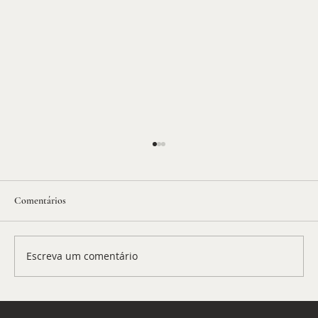
Comentários
Escreva um comentário
Ceuta: o que está acontecendo? - BP 1121