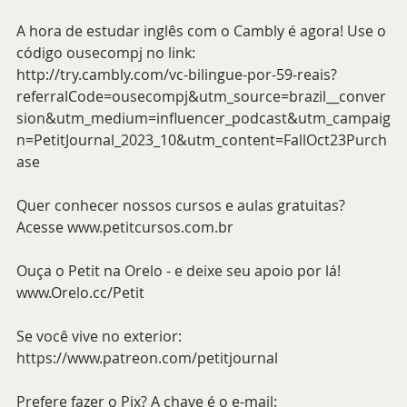
A hora de estudar inglês com o Cambly é agora! Use o 
código ousecompj no link: 
http://try.cambly.com/vc-bilingue-por-59-reais?
referralCode=ousecompj&utm_source=brazil__conver
sion&utm_medium=influencer_podcast&utm_campaig
n=PetitJournal_2023_10&utm_content=FallOct23Purch
ase 
Quer conhecer nossos cursos e aulas gratuitas? 
Acesse www.petitcursos.com.br
Ouça o Petit na Orelo - e deixe seu apoio por lá! 
www.Orelo.cc/Petit
Se você vive no exterior: 
https://www.patreon.com/petitjournal
Prefere fazer o Pix? A chave é o e-mail: 