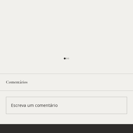
Comentários
Escreva um comentário
EUA revogam visto de embaixadora do Brasil -