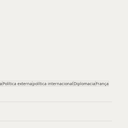
a
Política externa
política internacional
Diplomacia
França