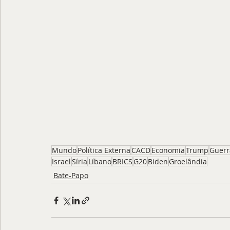
Mundo
Política Externa
CACD
Economia
Trump
Guerr
Israel
Síria
Líbano
BRICS
G20
Biden
Groelândia
Bate-Papo