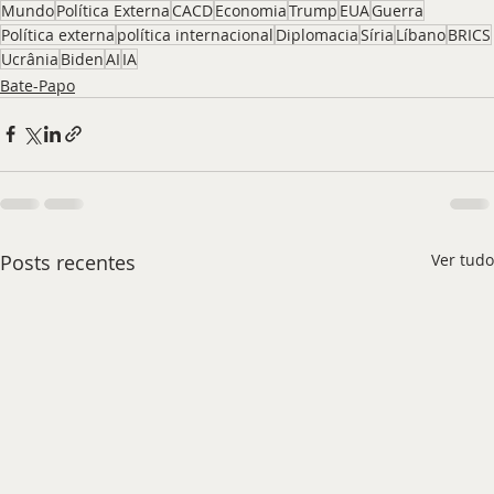
Mundo
Política Externa
CACD
Economia
Trump
EUA
Guerra
Política externa
política internacional
Diplomacia
Síria
Líbano
BRICS
Ucrânia
Biden
AI
IA
Bate-Papo
Posts recentes
Ver tudo