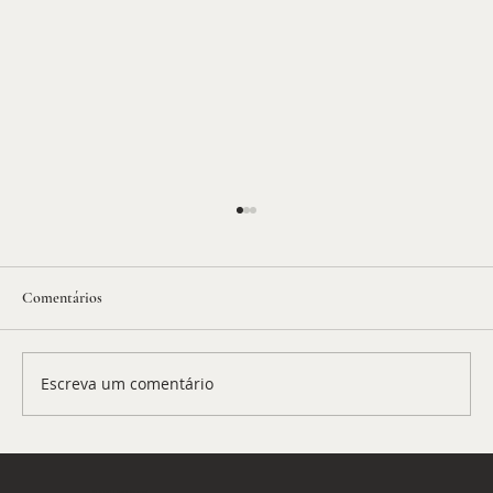
Comentários
Escreva um comentário
EUA revogam visto de embaixadora do Brasil -
BP 1122
© 2026 | Petit Journal