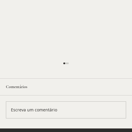
Comentários
Escreva um comentário
Ceuta: o que está acontecendo? - BP 1121