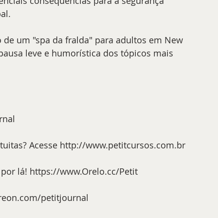
enciais consequências para a segurança 
al.
o de um "spa da fralda" para adultos em New 
ausa leve e humorística dos tópicos mais 
rnal
tuitas? Acesse 
http://www.petitcursos.com.br
por lá! 
https://www.Orelo.cc/Petit
reon.com/petitjournal