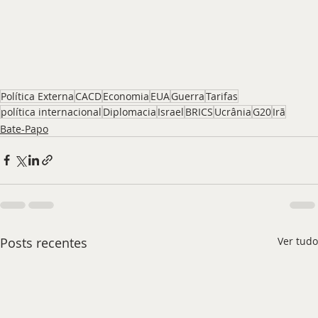
Política Externa
CACD
Economia
EUA
Guerra
Tarifas
política internacional
Diplomacia
Israel
BRICS
Ucrânia
G20
Irã
Bate-Papo
Posts recentes
Ver tudo