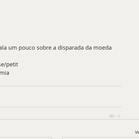
 fala um pouco sobre a disparada da moeda 
se/petit
mia
V