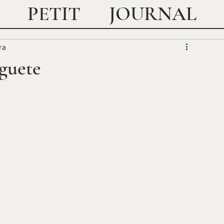
JOURNAL
PETIT
ra
oguete