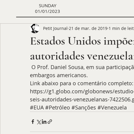
SUNDAY
01/01/2023
Petit Journal
21 de mar. de 2019
1 min de lei
Estados Unidos impõem
autoridades venezuela
 O Prof. Daniel Sousa, em sua participação no estúdio i da Gnews, comentou sobre os 
embargos americanos. 
Link abaixo para o comentário completo: 
https://g1.globo.com/globonews/estudio
seis-autoridades-venezuelanas-7422506.
#EUA
#Petróleo
#Sanções
#Venezuela