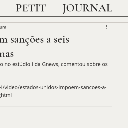
JOURNAL
PETIT
tura
 sanções a seis
nas
 
-i/video/estados-unidos-impoem-sancoes-a-
ghtml