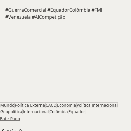
#GuerraComercial
#EquadorColômbia
#FMI
#Venezuela
#AICompetição
Mundo
Política Externa
CACD
Economia
Política Internacional
Geopolítica
Internacional
Colômbia
Equador
Bate-Papo