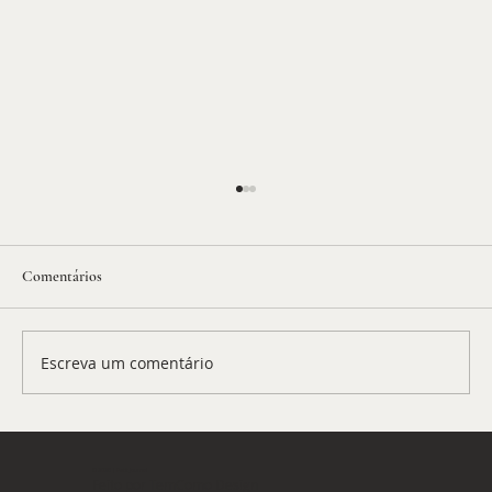
Comentários
Escreva um comentário
BP Extra: a crise russo-ucraniana
© 2026 | Petit Journal
Feito por
TemComo Design