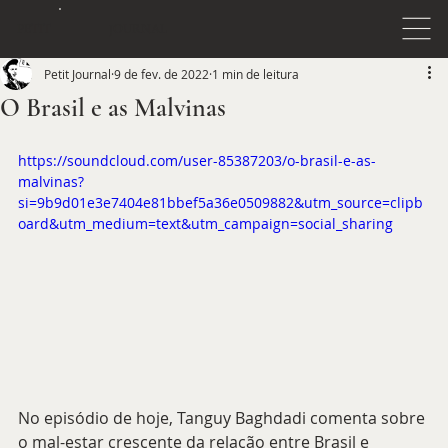
JOURNAL
PETIT
Petit Journal
9 de fev. de 2022
1 min de leitura
O Brasil e as Malvinas
https://soundcloud.com/user-85387203/o-brasil-e-as-
malvinas?
si=9b9d01e3e7404e81bbef5a36e0509882&utm_source=clipb
oard&utm_medium=text&utm_campaign=social_sharing
No episódio de hoje, Tanguy Baghdadi comenta sobre 
o mal-estar crescente da relação entre Brasil e 