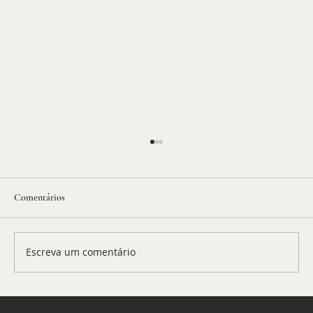
Comentários
Escreva um comentário
BP Extra: a crise russo-ucraniana