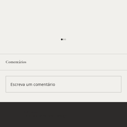
Comentários
Escreva um comentário
BP Extra: a crise russo-ucraniana
© 2026 | Petit Journal
Feito por
TemComo Design