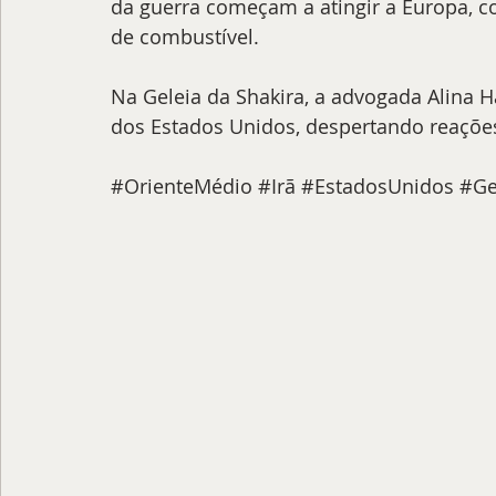
da guerra começam a atingir a Europa, co
de combustível. 
Na Geleia da Shakira, a advogada Alina 
dos Estados Unidos, despertando reações c
#OrienteMédio
#Irã
#EstadosUnidos
#Ge