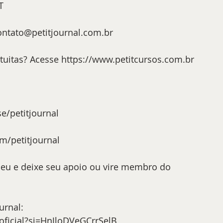
T
ontato@petitjournal.com.br
tuitas? Acesse 
https://www.petitcursos.com.br
e/petitjournal
/petitjournal
eu e deixe seu apoio ou vire membro do 
urnal:
oficial?si=HnJloDVeGCrrSelB