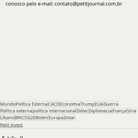
conosco pelo e-mail: 
contato@petitjournal.com.br
Mundo
Política Externa
CACD
Economia
Trump
EUA
Guerra
Política externa
política internacional
Dólar
Diplomacia
França
Síria
Líbano
BRICS
G20
Biden
Europa
Dolar
Petit Invest