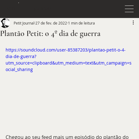
JOURNAL
PETIT
Petit Journal
27 de fev. de 2022
1 min de leitura
Plantão Petit: o 4º dia de guerra
https://soundcloud.com/user-85387203/plantao-petit-o-4-
dia-de-guerra?
utm_source=clipboard&utm_medium=text&utm_campaign=s
ocial_sharing
Chegou ao seu feed mais um episódio do plantão do 