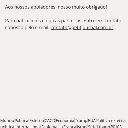
Aos nossos apoiadores, nosso muito obrigado!
Para patrocínios e outras parcerias, entre em contato 
conosco pelo e-mail: 
contato@petitjournal.com.br
Mundo
Política Externa
CACD
Economia
Trump
EUA
Política externa
política internacional
Diplomacia
França
Israel
Síria
Líbano
BRICS