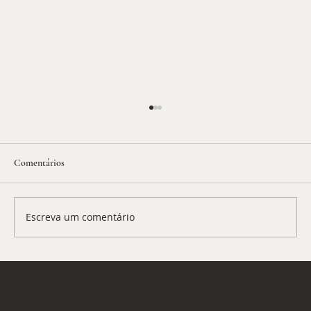
Comentários
Escreva um comentário
EUA revogam visto de embaixadora do Brasil -
BP 1122
© 2026 | Petit Journal
Feito por
TemComo Design