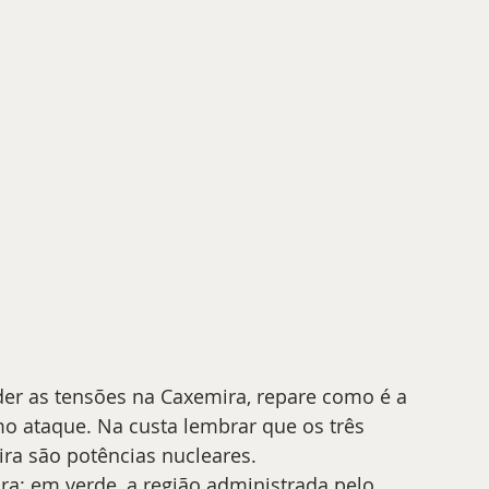
r as tensões na Caxemira, repare como é a 
mo ataque. Na custa lembrar que os três 
ra são potências nucleares. 
a: em verde, a região administrada pelo 