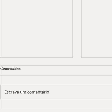
Comentários
Escreva um comentário
O xadrez de Putin e Biden
BP Extra: a c