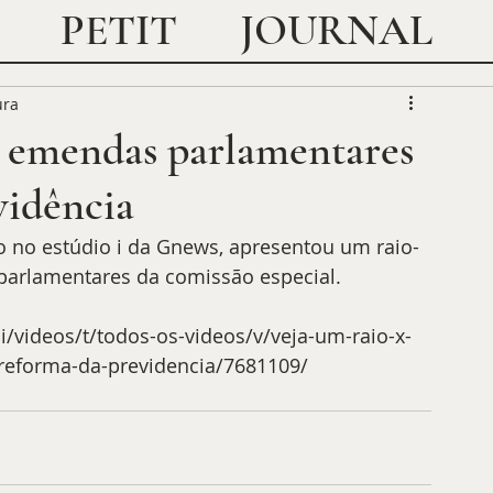
JOURNAL
PETIT
ura
7 emendas parlamentares
vidência
o no estúdio i da Gnews, apresentou um raio-
parlamentares da comissão especial. 
 
/videos/t/todos-os-videos/v/veja-um-raio-x-
reforma-da-previdencia/7681109/