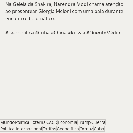
Na Geleia da Shakira, Narendra Modi chama atenção 
ao presentear Giorgia Meloni com uma bala durante 
encontro diplomático.
#Geopolítica
#Cuba
#China
#Rússia
#OrienteMédio
Mundo
Política Externa
CACD
Economia
Trump
Guerra
Política Internacional
Tarifas
Geopolítica
Ormuz
Cuba