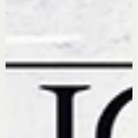
29 de jul.
Ucrânia atinge as comprinhas russas - BP 1119