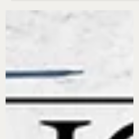
há 12 horas
Brasil mantém embaixadora nos EUA - BP 1123