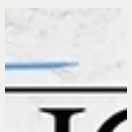
28 de jul.
Tensão entre Trump e Netanyahu - BP 1118